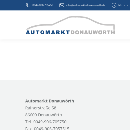
0049-906-705750
info@automarkt-donauwoerth.de
Mo. - Fr.
Automarkt Donauwörth
Rainerstraße 58
86609 Donauwörth
Tel. 0049-906-705750
Fax. 0049-906-7057515