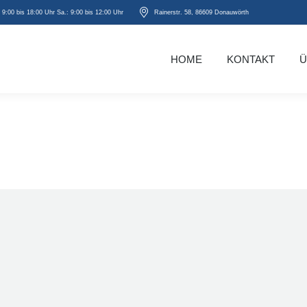
: 9:00 bis 18:00 Uhr Sa.: 9:00 bis 12:00 Uhr
Rainerstr. 58, 86609 Donauwörth
HOME
KONTAKT
Ü